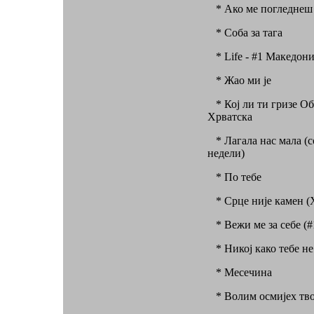
* Ако ме погледнеш 
* Соба за тага
* Life - #1 Македони
* Жао ми је
* Кој ли ти гризе Обр
Хрватска
* Лагала нас мала (с
недели)
* По тебе
* Срце није камен (Х
* Вежи ме за себе (#
* Никој како тебе не
* Месечина
* Волим осмијех твој