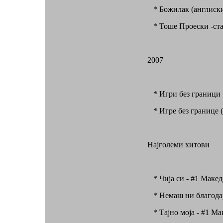
* Божилак (aнглиски
* Тоше Проески -стад
2007
* Игри без граници
* Игре без границе (
Најголеми хитови
* Чија си - #1 Макед
* Немаш ни благода
* Тајно моја - #1 Ма