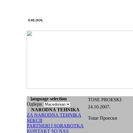
8.08.2026.
language selection
TOSE PROESKI
Одбери
24.10.2007.
NARODNA TEHNIKA
ZA NARODNA TEHNIKA
Тоше Проески
SEKCII
PARTNERI I SORABOTKA
KONTAKT SO NAS