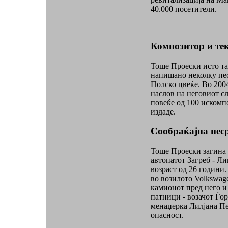
40.000 посетители.
Композитор и те
Тоше Проески исто та
напишано неколку пес
Полско цвеќе. Во 200
наслов на неговиот сл
повеќе од 100 искомп
издаде.
Сообраќајна нес
Тоше Проески загина 
автопатот Загреб - Л
возраст од 26 години.
во возилото Volkswage
камионот пред него и 
патници - возачот Ѓо
менаџерка Лилјана Пе
опасност.