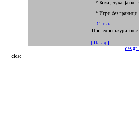
* Боже, чувај ја од з
* Игри без граници 
Слики
Последно ажурирање ( 
[ Назад ]
design
close