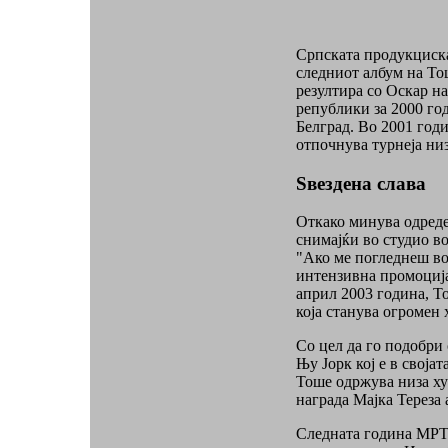
Српската продукциска
следниот албум на То
резултира со Оскар н
републики за 2000 го
Белград. Во 2001 годи
отпочнува турнеја ни
Ѕвездена слава
Откако минува одреде
снимајќи во студио во
"Ако ме погледнеш во
интензивна промоција
април 2003 година, То
која станува огромен
Со цел да го подобри 
Њу Јорк кој е в своја
Тоше одржува низа ху
награда Мајка Тереза
Следната година МРТВ