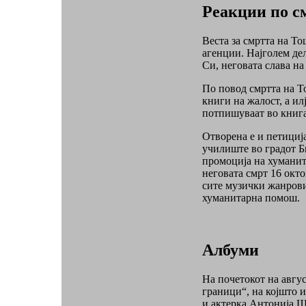
Реакции по с
Веста за смртта на Т
агенции. Најголем дел
Си, неговата слава н
По повод смртта на Т
книги на жалост, а ил
потпишуваат во книга
Отворена е и петициј
училиште во градот Б
промоција на хуманита
неговата смрт 16 окто
сите музички жанрови,
хуманитарна помош.
Албуми
На почетокот на авгус
граници“, на којшто и
и актерка Антонија 