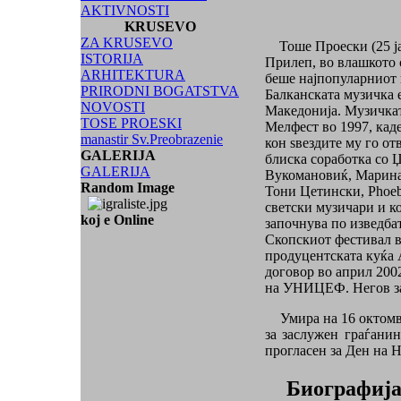
AKTIVNOSTI
KRUSEVO
ZA KRUSEVO
Тоше Проески (25 јан
ISTORIJA
Прилеп, во влашкото 
ARHITEKTURA
беше најпопуларниот 
PRIRODNI BOGATSTVA
Балканската музичка 
NOVOSTI
Македонија. Музичкат
TOSE PROESKI
Мелфест во 1997, каде
manastir Sv.Preobrazenie
кон ѕвездите му го от
GALERIJA
блиска соработка со 
GALERIJA
Вукомановиќ, Марина
Random Image
Тони Цетински, Phoeb
светски музичари и к
koj e Online
започнува по изведба
Скопскиот фестивал в
продуцентската куќа 
договор во април 200
на УНИЦЕФ. Негов заш
Умира на 16 октомври
за заслужен граѓанин
прогласен за Ден на 
Биографиј