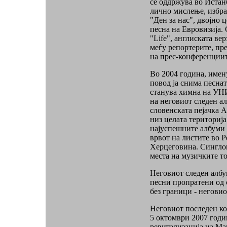
се оддржува во Истан
лично мислење, избра
"Ден за нас", двојно 
песна на Евровизија. 
"Life", англиската ве
меѓу репортерите, пр
на прес-конференциит
Во 2004 година, имен
повод ја снима песната
станува химна на УНИ
на неговиот следен ал
словенската пејачка А
низ целата територија
најуспешните албуми 
врвот на листите во 
Херцеговина. Синглов
места на музичките то
Неговиот следен албу
песни пропратени од 
без граници - неговио
Неговиот последен ко
5 октомври 2007 годи
ревитализација на Ма