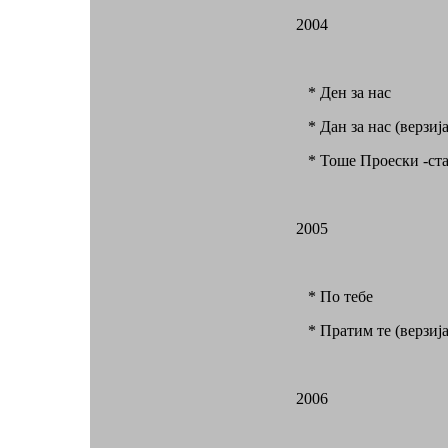
2004
* Ден за нас
* Дан за нас (верзија
* Тоше Проески -стад
2005
* По тебе
* Пратим те (верзија
2006