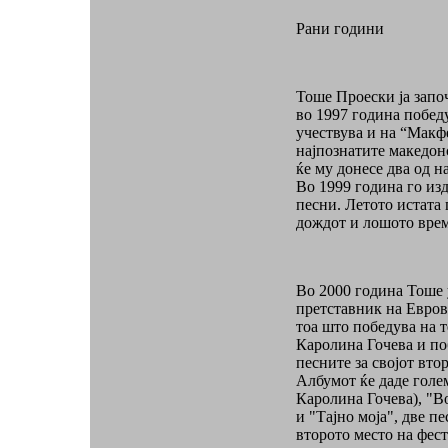
Рани години
Тоше Проески ја запо
во 1997 година победу
учествува и на “Макф
најпознатите македон
ќе му донесе два од н
Во 1999 година го изд
песни. Летото истата 
дождот и лошото врем
Во 2000 година Тоше 
претставник на Еврови
тоа што победува на т
Каролина Гочева и по
песните за својот вто
Албумот ќе даде голем
Каролина Гочева), "Во
и "Тајно моја", две п
второто место на фес