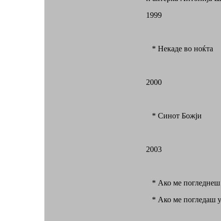
1999
* Некаде во ноќта
2000
* Синот Божји
2003
* Ако ме погледнеш 
* Ако ме погледаш у 