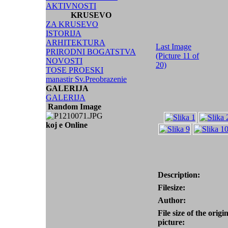
AKTIVNOSTI
KRUSEVO
ZA KRUSEVO
ISTORIJA
ARHITEKTURA
Last Image
PRIRODNI BOGATSTVA
(Picture 11 of
NOVOSTI
20)
TOSE PROESKI
manastir Sv.Preobrazenie
GALERIJA
GALERIJA
Random Image
koj e Online
Description:
Filesize:
Author:
File size of the origi
picture: