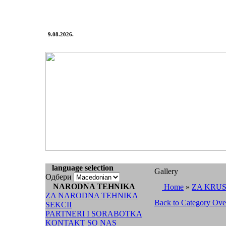
9.08.2026.
language selection
Gallery
Одбери
NARODNA TEHNIKA
Home
»
ZA KRU
ZA NARODNA TEHNIKA
Back to Category Ov
SEKCII
PARTNERI I SORABOTKA
KONTAKT SO NAS