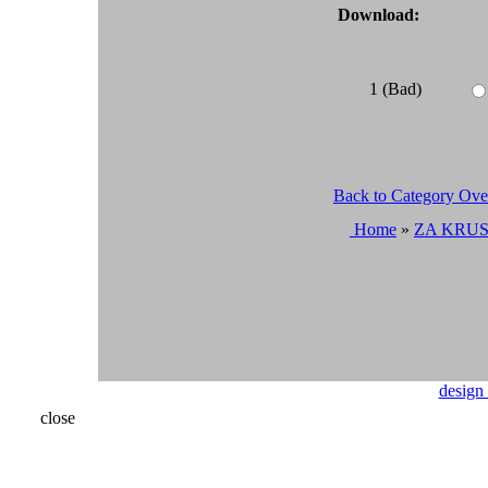
Download:
1 (Bad)
Back to Category Ov
Home
»
ZA KRU
design
close